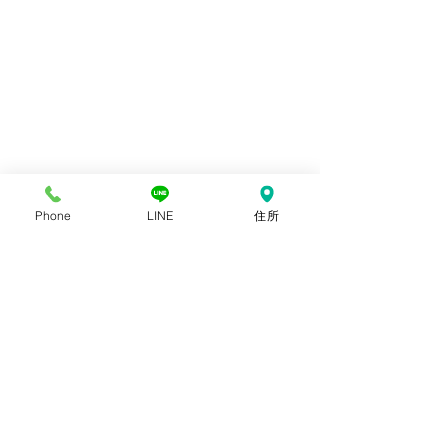
Phone
LINE
住所
コメント
5月のサロン予定表♡
4月の健康教室
コメントを追加…