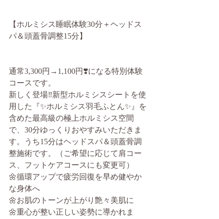
【ホルミシス睡眠体験30分＋ヘッドス
パ＆頭蓋骨調整15分】
通常3,300円→1,100円❣️になる特別体験
コースです。
新しく登場‼️新型ホルミシスシートを使
用した『✨ホルミシス羽毛ふとん✨』を
含めた最高級の極上ホルミシス空間
で、30分ゆっくりおやすみいただきま
す。うち15分はヘッドスパ＆頭蓋骨調
整施術です。（ご希望に応じて肩コー
ス、フットケアコースにも変更可）
🌼循環アップで疲労回復を早め健やか
な身体へ
🌼お肌のトーンが上がり艶々美肌に
🌼重心が整い正しい姿勢に導かれま