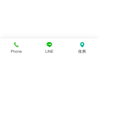
Phone
LINE
住所
コメント
5月のサロン予定表♡
4月の健康教室
コメントを追加…
特典♡