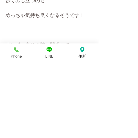
歩くのも立つのも
めっちゃ気持ち良くなるそうです！
少しずつ自分の體を開発して
どんどん気持ちよくなりたいですね☺️
Phone
LINE
住所
体操教室のご予約はお電話またはLINE
で
お願い致します🙇‍♂️
最新記事
すべて表示