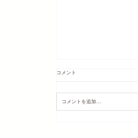
コメント
コメントを追加…
水溶性ケイ素のすごい健康長
寿力♡