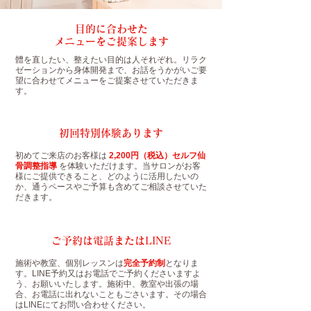
目的に合わせた
メニューをご提案します
體を直したい、整えたい目的は人それぞれ。リラク
ゼーションから身体開発まで、お話をうかがいご要
望に合わせてメニューをご提案させていただきま
す。
初回特別体験あります
初めてご来店のお客様は
2,200円（税込）セ
ルフ
仙
骨調整指導
を体験いただけます。当サロンがお客
様にご提供できること、どのように活用したいの
か、通うペースやご予算も含めてご相談させていた
だきます。
ご予約は電話またはLINE
施術や教室、個別レッスンは
完全予約制
となりま
す。LINE予約又はお電話でご予約くださいますよ
う、お願いいたします。施術中、教室や出張の場
合、お電話に出れないこともごさいます。その場合
はLINEにてお問い合わせください。