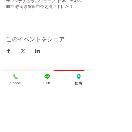
サロンナチュラルウェーブ, 日本、〒438-
0071 静岡県磐田市今之浦２丁目7−１
このイベントをシェア
会社概要
10:00～18:00
Phone
LINE
住所
お問い合わせ
ご予約優先
利用規約
プライバシーポリシー