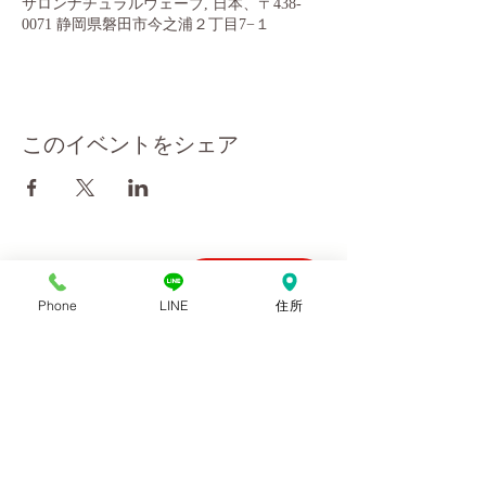
サロンナチュラルウェーブ, 日本、〒438-
0071 静岡県磐田市今之浦２丁目7−１
このイベントをシェア
会社概要
10:00～18:00
Phone
LINE
住所
お問い合わせ
ご予約優先
利用規約
プライバシーポリシー