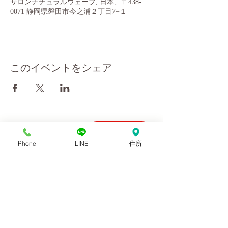
サロンナチュラルウェーブ, 日本、〒438-
0071 静岡県磐田市今之浦２丁目7−１
このイベントをシェア
会社概要
10:00～18:00
Phone
LINE
住所
お問い合わせ
ご予約優先
利用規約
プライバシーポリシー