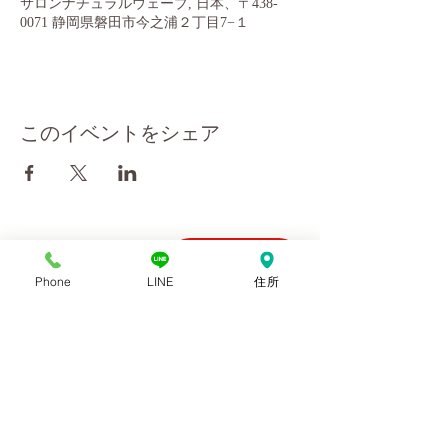
サロンナチュラルウェーブ, 日本、〒438-
0071 静岡県磐田市今之浦２丁目7−１
このイベントをシェア
会社概要
10:00～18:00
Phone
LINE
住所
お問い合わせ
ご予約優先
利用規約
プライバシーポリシー