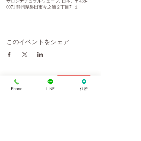
サロンナチュラルウェーブ, 日本、〒438-
0071 静岡県磐田市今之浦２丁目7−１
このイベントをシェア
会社概要
10:00～18:00
Phone
LINE
住所
お問い合わせ
ご予約優先
利用規約
プライバシーポリシー