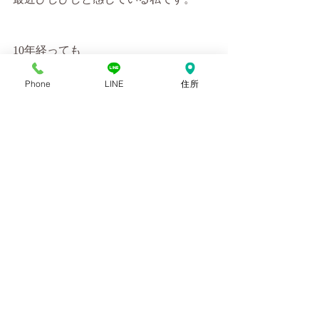
10年経っても
まだまだ学ぶことばかり！！
Phone
LINE
住所
明日
7月2日（日）10時30分〜
12時
美尻教室